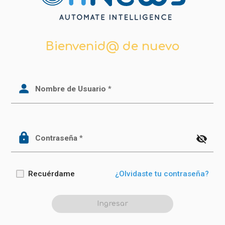
Bienvenid@ de nuevo
person
Nombre de Usuario
*
lock
visibility_off
Contraseña
*
Recuérdame
¿Olvidaste tu contraseña?
Ingresar