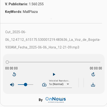
V. Publicitario:
1.560.255
KeyWords:
MallPlaza
Cut_2025-06-
06_12:47:12_615175.530001219.483636_La_Voz_de_Bogota-
930AM_Fecha_2025-06-06_Hora_12-21-09.mp3
00:00:00
00:00:00
replay_10
play_arrow
forward_10
Velocidad Reproducción
volume_up
speed
save_alt
1x (Normal)
By