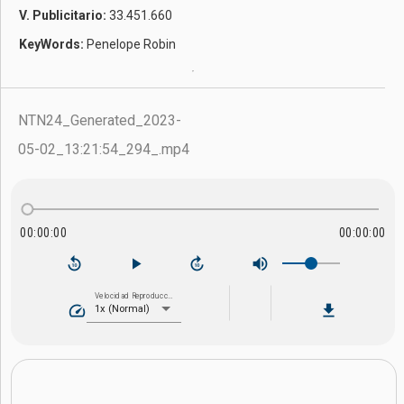
V. Publicitario:
33.451.660
KeyWords:
Penelope Robin
NTN24_Generated_2023-
05-02_13:21:54_294_.mp4
00:00:00
00:00:00
volume_up
replay_10
play_arrow
forward_10
Velocidad Reproducción
speed
file_download
1x (Normal)